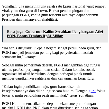
Yonathan juga menyinggung salah satu kasus nasional yang sempat
viral, yaitu dua guru di Luwu. Berkat pendampingan dan
perjuangan PGRI, kedua guru tersebut akhirnya dapat bertemu
Presiden dan namanya direhabilitasi.
Baca juga
Gubernur Kaltim Serahkan Penghargaan Atlet
PON, Bonus Tembus Rp81 Miliar
“Ini harus disyukuri. Kepala negara sangat peduli pada guru, dan
PGRI menjadi jembatan penting bagi penyelesaian masalah
semacam itu,” katanya.
Sebagai mitra pemerintah daerah, PGRI mengemban tiga fungsi
utama: profesi, perjuangan, dan sosial. Dalam konteks sosial,
organisasi ini aktif berdiskusi dengan berbagai pihak untuk
memperjuangkan kesejahteraan dan kenyamanan kerja guru.
“Kalau ingin pendidikan maju, guru harus disentuh
kesejahteraannya dan dilindungi secara hukum. Dengan
guru
fokus
bekerja, mutu pendidikan pasti meningkat,” tegas Yonathan.
PGRI Kaltim memastikan ke depan mekanisme perlindungan
melalui LKBH dan PKG akan terus diperkuat, sehingga setiap