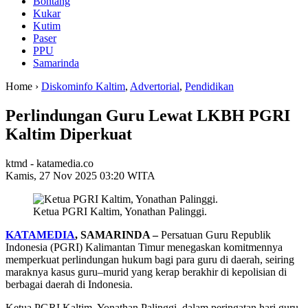
Bontang
Kukar
Kutim
Paser
PPU
Samarinda
Home ›
Diskominfo Kaltim
,
Advertorial
,
Pendidikan
Perlindungan Guru Lewat LKBH PGRI
Kaltim Diperkuat
ktmd - katamedia.co
Kamis, 27 Nov 2025 03:20 WITA
Ketua PGRI Kaltim, Yonathan Palinggi.
KATAMEDIA
, SAMARINDA –
Persatuan Guru Republik
Indonesia (PGRI) Kalimantan Timur menegaskan komitmennya
memperkuat perlindungan hukum bagi para guru di daerah, seiring
maraknya kasus guru–murid yang kerap berakhir di kepolisian di
berbagai daerah di Indonesia.
Ketua PGRI Kaltim, Yonathan Palinggi, dalam peringatan hari guru