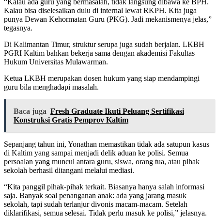
“Kalau ada guru yang bermasalah, tidak langsung dibawa ke BPH.
Kalau bisa diselesaikan dulu di internal lewat RKPH. Kita juga
punya Dewan Kehormatan Guru (PKG). Jadi mekanismenya jelas,”
tegasnya.
Di Kalimantan Timur, struktur serupa juga sudah berjalan. LKBH
PGRI Kaltim bahkan bekerja sama dengan akademisi Fakultas
Hukum Universitas Mulawarman.
Ketua LKBH merupakan dosen hukum yang siap mendampingi
guru bila menghadapi masalah.
Baca juga
Fresh Graduate Ikuti Peluang Sertifikasi
Konstruksi Gratis Pemprov Kaltim
Sepanjang tahun ini, Yonathan memastikan tidak ada satupun kasus
di Kaltim yang sampai menjadi delik aduan ke polisi. Semua
persoalan yang muncul antara guru, siswa, orang tua, atau pihak
sekolah berhasil ditangani melalui mediasi.
“Kita panggil pihak-pihak terkait. Biasanya hanya salah informasi
saja. Banyak soal penanganan anak: ada yang jarang masuk
sekolah, tapi sudah terlanjur divonis macam-macam. Setelah
diklarifikasi, semua selesai. Tidak perlu masuk ke polisi,” jelasnya.