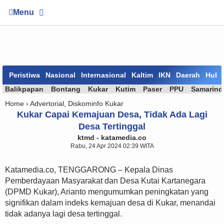
Menu
Peristiwa
Nasional
Internasional
Kaltim
IKN
Daerah
Huk
Balikpapan
Bontang
Kukar
Kutim
Paser
PPU
Samarind
Home ›
Advertorial
,
Diskominfo Kukar
Kukar Capai Kemajuan Desa, Tidak Ada Lagi
Desa Tertinggal
ktmd - katamedia.co
Rabu, 24 Apr 2024 02:39 WITA
Katamedia.co, TENGGARONG – Kepala Dinas
Pemberdayaan Masyarakat dan Desa Kutai Kartanegara
(DPMD Kukar), Arianto mengumumkan peningkatan yang
signifikan dalam indeks kemajuan desa di Kukar, menandai
tidak adanya lagi desa tertinggal.