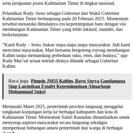
serta penguatan posisi Kalimantan Timur di tingkat nasional.
Pelantikan Rudy–Seno sebagai Gubernur dan Wakil Gubernur
Kalimantan Timur berlangsung pada 20 Februari 2025. Momentum
tersebut menandai dimulainya era kepemimpinan baru dengan visi
membangun Kalimantan Timur yang lebih inklusif, mandiri, dan
berkelanjutan.
“Kami Rudy – Seno, bukan siapa-siapa tanpa masyarakat. Jadi kami
mencintai masyarakat. Mari bersama bergotong royong membangun
Kaltim tanpa memandang perbedaan suku, etnis, dan budaya,” ujar
Rudy Mas’ud sesaat setelah dirinya dilantik sebagai Gubernur
Kaltim.
Baca juga
Pimpin JMSI Kaltim, Bayu Surya Gandamana
Siap Lanjutkan Estafet Kepemimpinan Almarhum
Mohammad Sukri
Memasuki Maret 2025, pemerintah provinsi langsung menggelar
rangkaian kunjungan kerja ke berbagai kabupaten dan kota di
Kalimantan Timur. Momentum Safari Ramadan dimanfaatkan untuk
menyerap aspirasi masyarakat secara langsung sekaligus
memperkuat hubungan antara pemerintah dan warga di berbagai