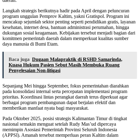
daerah.
Langkah strategis berikutnya hadir pada April dengan peluncuran
program unggulan Pemprov Kaltim, yakni Gratispol. Program ini
mencakup sejumlah sektor penting seperti pendidikan gratis, layanan
kesehatan, internet desa, bantuan administrasi perumahan, hingga
dukungan sosial keagamaan. Kebijakan tersebut menjadi bagian dari
komitmen pemerintah daerah dalam memperkuat kualitas sumber
daya manusia di Bumi Etam.
Baca juga
Dugaan Malapraktik di RSHD Samarinda,
Kuasa Hukum Pasien Sebut Masih Membuka Ruang
Penyelesaian Non-litigasi
Sepanjang Mei hingga September, fokus pemerintahan diarahkan
pada konsolidasi internal serta percepatan implementasi program
prioritas. Koordinasi lintas perangkat daerah terus diperkuat agar
berbagai program pembangunan dapat berjalan efektif dan
memberikan manfaat nyata bagi masyarakat.
Pada Oktober 2025, posisi strategis Kalimantan Timur di tingkat
nasional semakin menguat setelah Rudy Mas’ud dipercaya
memimpin Asosiasi Pemerintah Provinsi Seluruh Indonesia
(APPSI). Amanah tersebut memperluas peran Kaltim dalam