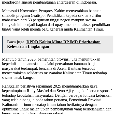
mendorong sinergi pembangunan antardaerah di Indonesia.
Memasuki November, Pemprov Kaltim menyerahkan bantuan
simbolis program Gratispol Pendidikan kepada sekitar 32 ribu
mahasiswa dari 53 perguruan tinggi negeri maupun swasta.
Langkah ini menjadi bagian dari upaya membuka akses pendidikan
tinggi yang lebih merata bagi generasi muda Kalimantan Timur.
Baca juga
DPRD Kaltim Minta RPJMD Prioritaskan
Kelestarian Lingkungan
Menutup tahun 2025, pemerintah provinsi juga menunjukkan
kepedulian kemanusiaan melalui penyaluran bantuan bagi
masyarakat terdampak bencana di Aceh. Bantuan tersebut
mencerminkan solidaritas masyarakat Kalimantan Timur terhadap
sesama anak bangsa.
Rangkaian peristiwa sepanjang 2025 menggambarkan gaya
kepemimpinan Rudy Mas’ud dan Seno Aji yang aktif serta responsif
terhadap kebutuhan masyarakat. Dengan berbagai fondasi kebijakan
yang telah dibangun pada tahun pertama, Pemerintah Provinsi
Kalimantan Timur menatap tahun-tahun berikutnya dengan
optimisme untuk melanjutkan pembangunan yang berkelanjutan dan
berorientasi pada kesejahteraan rakyat.