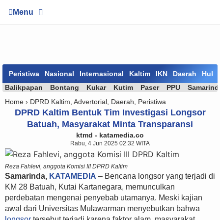
Menu
Peristiwa
Nasional
Internasional
Kaltim
IKN
Daerah
Huk
Balikpapan
Bontang
Kukar
Kutim
Paser
PPU
Samarind
Home ›
DPRD Kaltim
,
Advertorial
,
Daerah
,
Peristiwa
DPRD Kaltim Bentuk Tim Investigasi Longsor
Batuah, Masyarakat Minta Transparansi
ktmd - katamedia.co
Rabu, 4 Jun 2025 02:32 WITA
Reza Fahlevi, anggota Komisi III DPRD Kaltim
Samarinda,
KATAMEDIA
– Bencana longsor yang terjadi di
KM 28 Batuah, Kutai Kartanegara, memunculkan
perdebatan mengenai penyebab utamanya. Meski kajian
awal dari Universitas Mulawarman menyebutkan bahwa
longsor
tersebut terjadi karena faktor alam, masyarakat