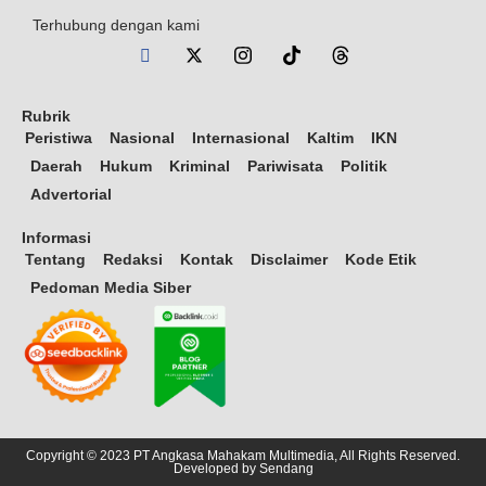
Terhubung dengan kami
Rubrik
Peristiwa
Nasional
Internasional
Kaltim
IKN
Daerah
Hukum
Kriminal
Pariwisata
Politik
Advertorial
Informasi
Tentang
Redaksi
Kontak
Disclaimer
Kode Etik
Pedoman Media Siber
Copyright © 2023 PT Angkasa Mahakam Multimedia, All Rights Reserved.
Developed by
Sendang