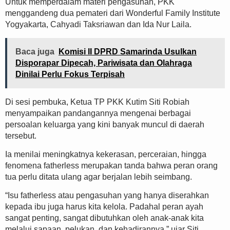
Untuk memperdalam materi pengasuhan, PKK
menggandeng dua pemateri dari Wonderful Family Institute
Yogyakarta, Cahyadi Taksriawan dan Ida Nur Laila.
Baca juga
Komisi II DPRD Samarinda Usulkan
Disporapar Dipecah, Pariwisata dan Olahraga
Dinilai Perlu Fokus Terpisah
Di sesi pembuka, Ketua TP PKK Kutim Siti Robiah
menyampaikan pandangannya mengenai berbagai
persoalan keluarga yang kini banyak muncul di daerah
tersebut.
Ia menilai meningkatnya kekerasan, perceraian, hingga
fenomena fatherless merupakan tanda bahwa peran orang
tua perlu ditata ulang agar berjalan lebih seimbang.
“Isu fatherless atau pengasuhan yang hanya diserahkan
kepada ibu juga harus kita kelola. Padahal peran ayah
sangat penting, sangat dibutuhkan oleh anak-anak kita
melalui sapaan, pelukan, dan kehadirannya,” ujar Siti