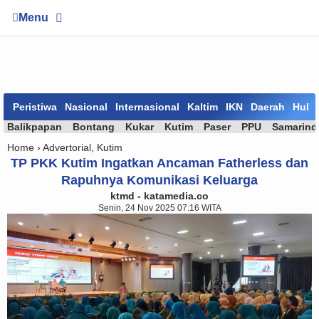
Menu
Peristiwa
Nasional
Internasional
Kaltim
IKN
Daerah
Huk
Balikpapan
Bontang
Kukar
Kutim
Paser
PPU
Samarind
Home ›
Advertorial
,
Kutim
TP PKK Kutim Ingatkan Ancaman Fatherless dan
Rapuhnya Komunikasi Keluarga
ktmd - katamedia.co
Senin, 24 Nov 2025 07:16 WITA